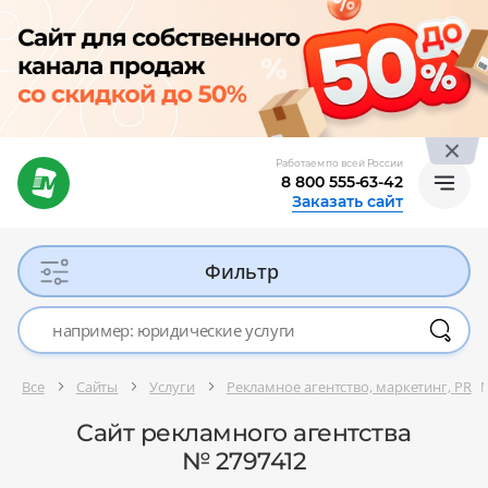
Работаем по всей России
8 800 555-63-42
Заказать сайт
Фильтр
Все
Сайты
Услуги
Рекламное агентство, маркетинг, PR
№
Сайт рекламного агентства
№ 2797412