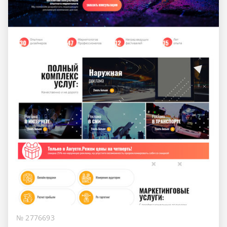
№ 2776693