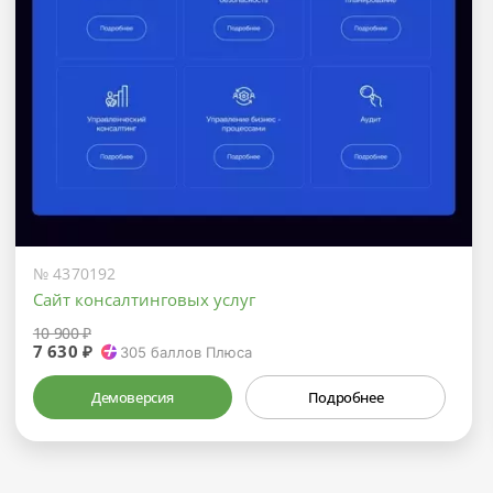
№ 4370192
Сайт консалтинговых услуг
10 900 ₽
7 630 ₽
305
баллов Плюса
Демоверсия
Подробнее