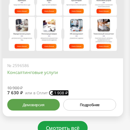
№ 2596586
Консалтинговые услуги
10 900 ₽
7 630 ₽
или в Сплит
1 908
₽
Демоверсия
Подробнее
Смотреть всё