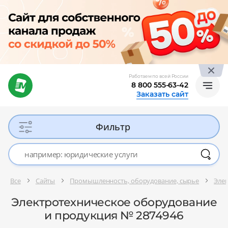
Работаем по всей России
8 800 555-63-42
Заказать сайт
Фильтр
Все
Сайты
Промышленность, оборудование, сырье
Эле
Электротехническое оборудование
и продукция № 2874946