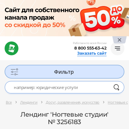
Работаем по всей России
8 800 555-63-42
Заказать сайт
Фильтр
Все
Лендинги
Досуг, развлечения, искусство
Ногтевые с
Лендинг 'Ногтевые студии'
№ 3256183