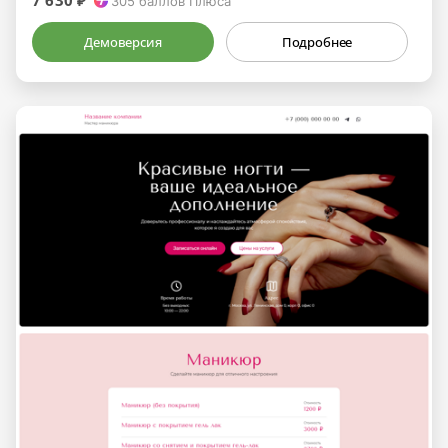
7 630 ₽
305
баллов Плюса
Демоверсия
Подробнее