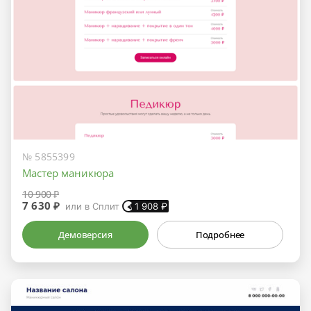
№ 5855399
Мастер маникюра
10 900 ₽
7 630 ₽
или в Сплит
1 908
₽
Демоверсия
Подробнее