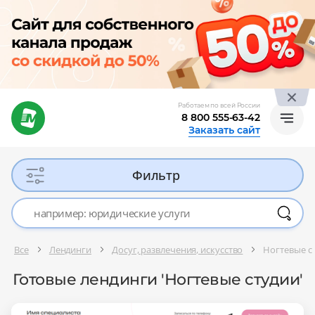
Работаем по всей России
8 800 555-63-42
Заказать сайт
Фильтр
Все
Лендинги
Досуг, развлечения, искусство
Ногтевые с
Готовые лендинги 'Ногтевые студии'