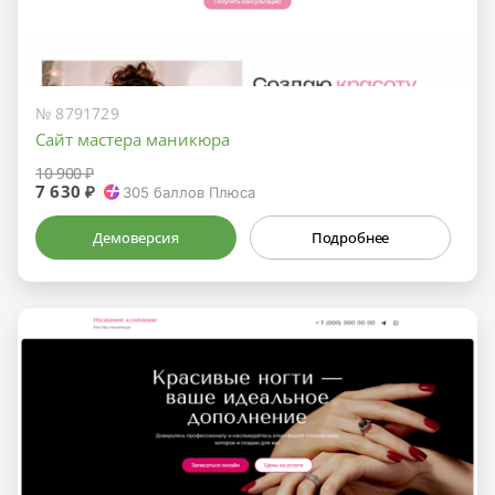
№ 8791729
Сайт мастера маникюра
10 900 ₽
7 630 ₽
305
баллов Плюса
Демоверсия
Подробнее