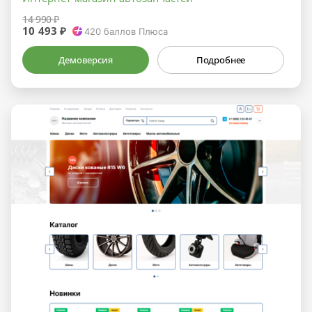
14 990 ₽
10 493 ₽
420
баллов Плюса
Демоверсия
Подробнее