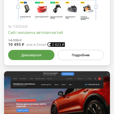
№ 7430268
Сайт магазина автозапчастей
14 990 ₽
10 493 ₽
или в Сплит
2 623
₽
Демоверсия
Подробнее