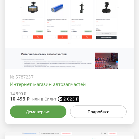
№ 5787237
Интернет-магазин автозапчастей
14 990 ₽
10 493 ₽
или в Сплит
2 623
₽
Демоверсия
Подробнее