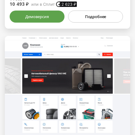
10 493 ₽
или в Сплит
2 623
₽
Демоверсия
Подробнее