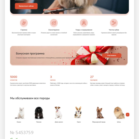
№ 5453759