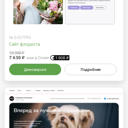
№ 6557795
Сайт флориста
10 900 ₽
7 630 ₽
или в Сплит
1 908
₽
Демоверсия
Подробнее