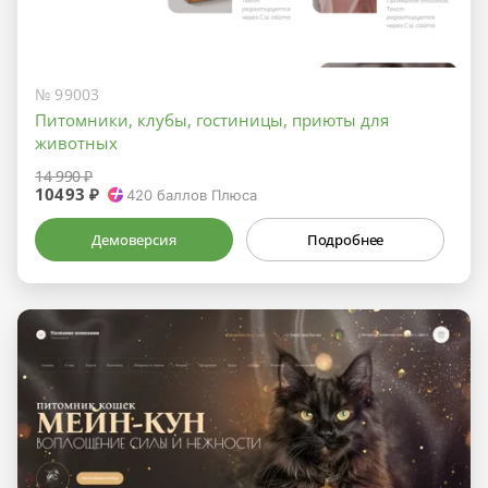
№ 99003
Питомники, клубы, гостиницы, приюты для
животных
14 990 ₽
10493 ₽
420
баллов Плюса
Демоверсия
Подробнее