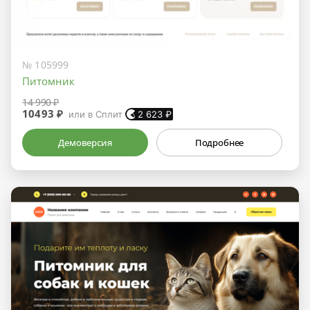
№ 105999
Питомник
14 990 ₽
10493 ₽
или в Сплит
2 623
₽
Демоверсия
Подробнее