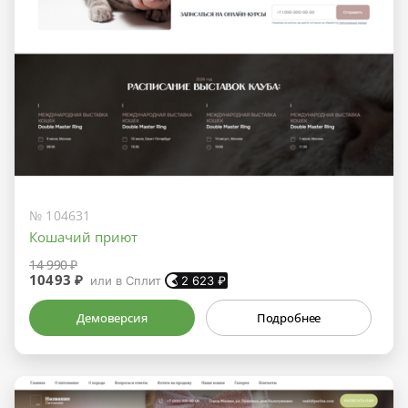
№ 104631
Кошачий приют
14 990 ₽
10493 ₽
или в Сплит
2 623
₽
Демоверсия
Подробнее