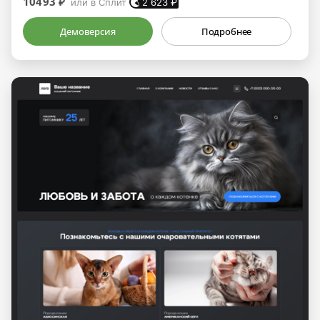
10493 ₽
или в Сплит
2 623
₽
Демоверсия
Подробнее