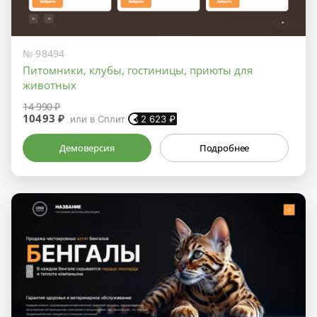
№ 98494
Питомники, клубы, гостиницы, приюты для
животных
14 990 ₽
10493 ₽
или в Сплит
2 623
₽
Демоверсия
Подробнее