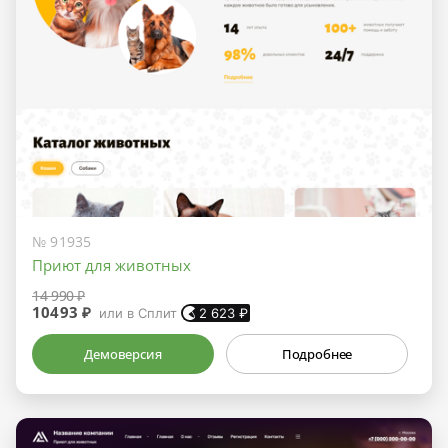
№ 91935
Приют для животных
14 990 ₽
10493 ₽
или в Сплит
2 623
₽
Демоверсия
Подробнее