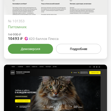
№ 101353
Питомник
14 990 ₽
10493 ₽
420
баллов Плюса
Демоверсия
Подробнее