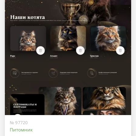
№ 97720
Питомник