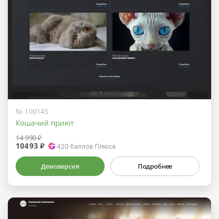
№ 100145
Кошачий приют
14 990 ₽
10493 ₽
420
баллов Плюса
Демоверсия
Подробнее