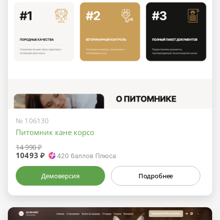
№ 106130
Питомник кане корсо
14 990 ₽
10493 ₽
420
баллов Плюса
Демоверсия
Подробнее