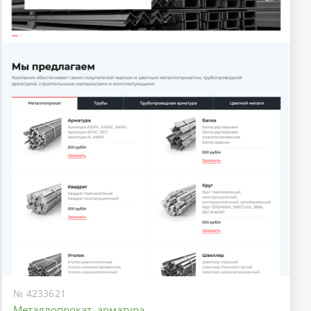
№ 4233621
Металлопрокат, арматура