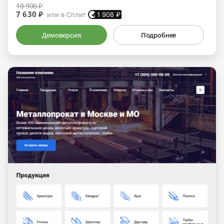
10 900 ₽
7 630 ₽
или в Сплит
1 908
₽
Демоверсия
Подробнее