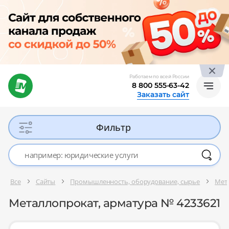
Работаем по всей России
8 800 555-63-42
Заказать сайт
Фильтр
Все
Сайты
Промышленность, оборудование, сырье
Мет
Металлопрокат, арматура № 4233621