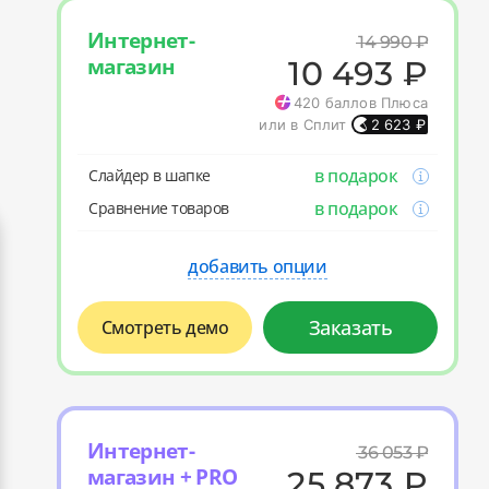
Интернет-
14 990
₽
магазин
10 493
₽
420
баллов Плюса
или в Сплит
2 623
₽
в подарок
Слайдер в шапке
в подарок
Cравнение товаров
добавить опции
Заказать
Смотреть демо
Интернет-
36 053
₽
магазин + PRO
25 873
₽