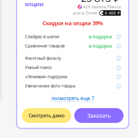
опции
420
баллов Плюса
или в Сплит
6 468
₽
Скидки на опции 39%
в подарок
Слайдер в шапке
в подарок
Cравнение товаров
Фасетный фильтр
Умный поиск
«Ленивая» подгрузка
Увеличение фото товара
посмотреть еще 7
Заказать
Смотреть демо