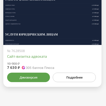
№ 7628508
Сайт-визитка адвоката
10 900 ₽
7 630 ₽
305
баллов Плюса
Демоверсия
Подробнее