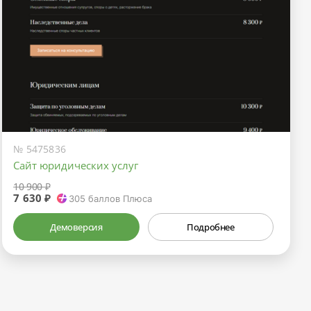
№ 5475836
Сайт юридических услуг
10 900 ₽
7 630 ₽
305
баллов Плюса
Демоверсия
Подробнее