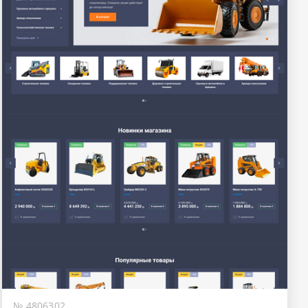
№ 4806302