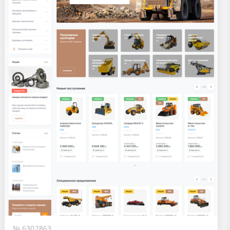
№ 6302863