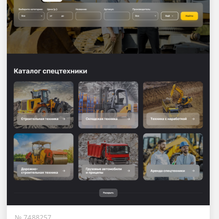
№ 7488257