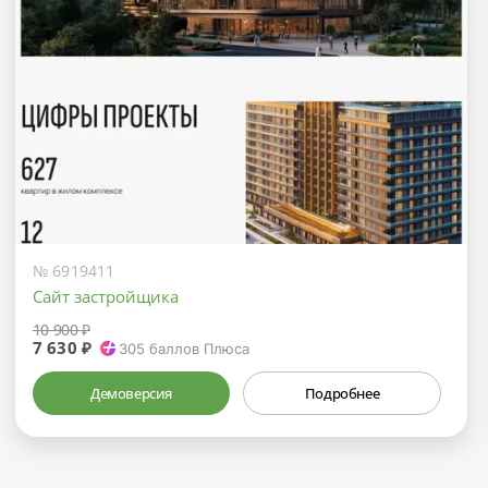
№ 6919411
Сайт застройщика
10 900 ₽
7 630 ₽
305
баллов Плюса
Демоверсия
Подробнее