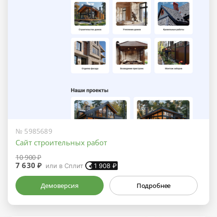
№ 5985689
Сайт строительных работ
10 900 ₽
7 630 ₽
или в Сплит
1 908
₽
Демоверсия
Подробнее