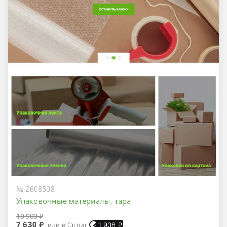
№ 2608508
Упаковочные материалы, тара
10 900 ₽
7 630 ₽
или в Сплит
1 908
₽