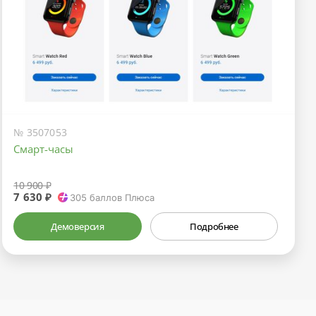
№ 3507053
Смарт-часы
10 900 ₽
7 630 ₽
305
баллов Плюса
Демоверсия
Подробнее