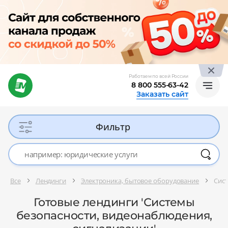
Работаем по всей России
8 800 555-63-42
Заказать сайт
Фильтр
Все
Лендинги
Электроника, бытовое оборудование
Сист
Готовые лендинги 'Системы
безопасности, видеонаблюдения,