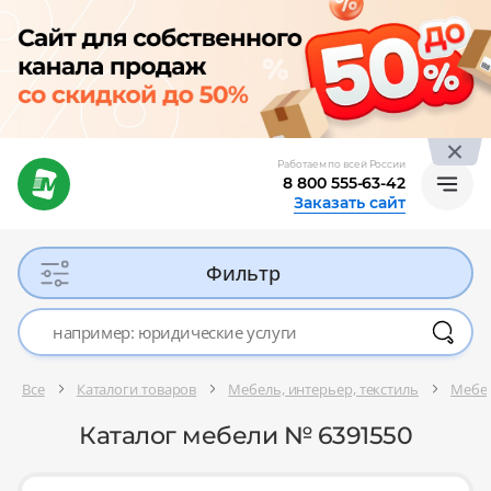
Работаем по всей России
8 800 555-63-42
Заказать сайт
Фильтр
Все
Каталоги товаров
Мебель, интерьер, текстиль
Мебел
Каталог мебели № 6391550