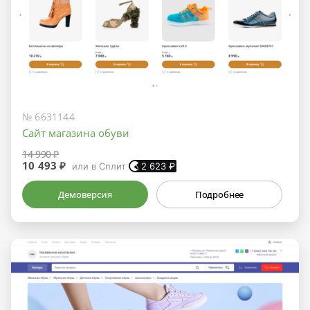
№ 6631144
Сайт магазина обуви
14 990 ₽
10 493 ₽
или в Сплит
2 623
₽
Демоверсия
Подробнее