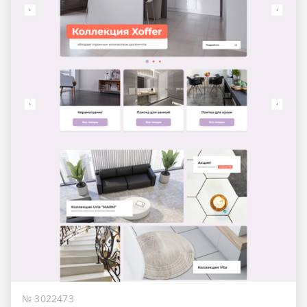
№ 3022473