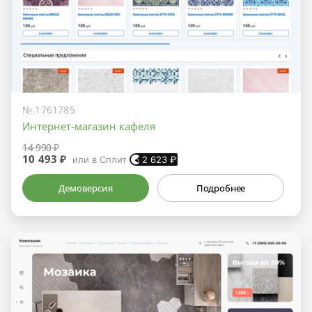
№ 1761785
Интернет-магазин кафеля
14 990 ₽
10 493 ₽
или в Сплит
2 623
₽
Демоверсия
Подробнее