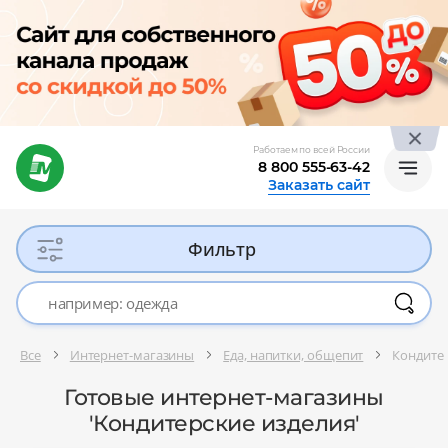
Работаем по всей России
8 800 555-63-42
Заказать сайт
Фильтр
Все
Интернет-магазины
Еда, напитки, общепит
Кондите
Готовые интернет-магазины
'Кондитерские изделия'