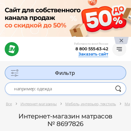
Работаем по всей России
8 800 555-63-42
Заказать сайт
Фильтр
Все
Интернет-магазины
Мебель, интерьер, текстиль
Ма
Интернет-магазин матрасов
№ 8697826