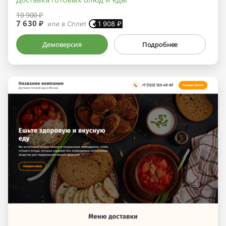
10 900 ₽
7 630 ₽
или в Сплит
1 908
₽
Демоверсия
Подробнее