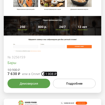
№ 3256159
Бары
10 900 ₽
7 630 ₽
или в Сплит
1 908
₽
Демоверсия
Подробнее