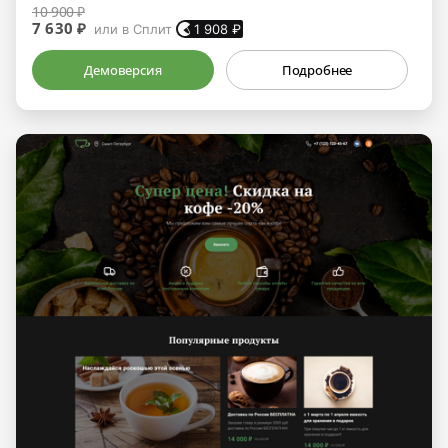
10 900 ₽
7 630 ₽
или в Сплит
1 908
₽
Демоверсия
Подробнее