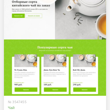
№ 3547455
Чай