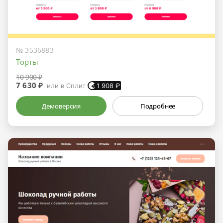
№ 3536883
Торты
10 900 ₽
7 630 ₽
или в Сплит
1 908
₽
Демоверсия
Подробнее