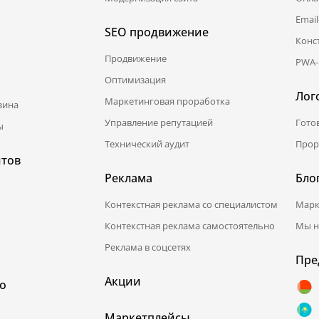
Emai
SEO продвижение
Конс
Продвижение
PWA-
Оптимизация
Лог
Маркетинговая проработка
зина
Управление репутацией
Гото
ы
Технический аудит
Прор
йтов
Реклама
Бло
Контекстная реклама со специалистом
Марк
Контекстная реклама самостоятельно
Мы н
Реклама в соцсетях
Пре
Акции
о
Маркетплейсы