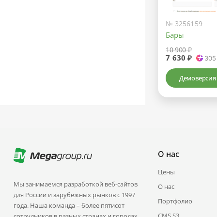
№ 3256159
Бары
10 900 ₽
7 630 ₽
305
Демоверсия
О нас
Цены
Мы занимаемся разработкой веб-сайтов
О нас
для России и зарубежных рынков с 1997
Портфолио
года. Наша команда – более пятисот
CMS.S3
сотрудников в разных странах и городах.