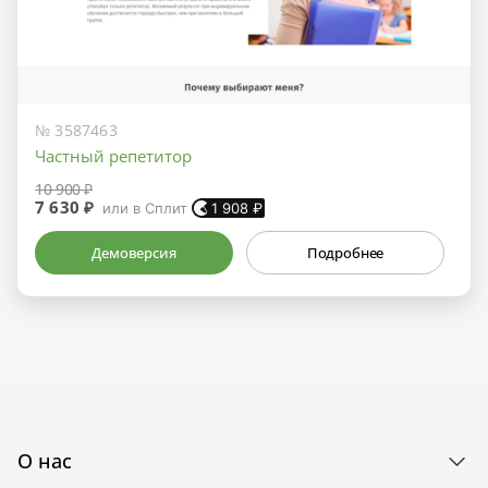
№ 3587463
Частный репетитор
10 900 ₽
7 630 ₽
или в Сплит
1 908
₽
Демоверсия
Подробнее
О нас