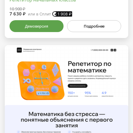
10 900 ₽
7 630 ₽
или в Сплит
1 908
₽
Демоверсия
Подробнее