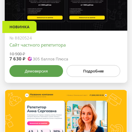
НОВИНКА
№ 8820524
Сайт частного репетитора
10 900 ₽
7 630 ₽
305
баллов Плюса
Демоверсия
Подробнее