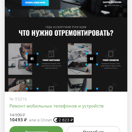
№ 93216
Ремонт мобильных телефонов и устройств
14 990 ₽
10493 ₽
или в Сплит
2 623
₽
Демоверсия
Подробнее