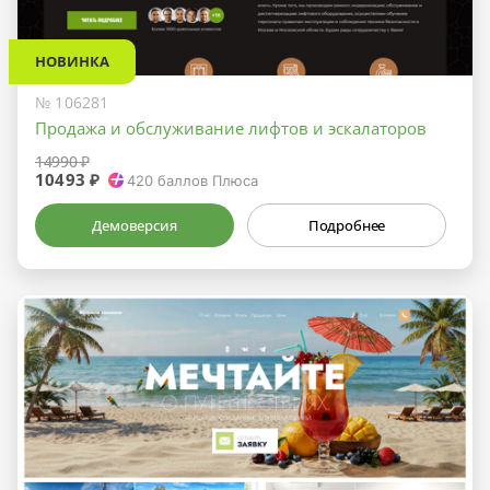
НОВИНКА
№ 106281
Продажа и обслуживание лифтов и эскалаторов
14990 ₽
10493 ₽
420
баллов Плюса
Демоверсия
Подробнее