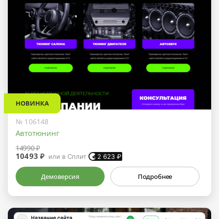
НОВИНКА
№ 106148
Автотюнинг
14990 ₽
10493 ₽
или в Сплит
2 623
₽
Демоверсия
Подробнее