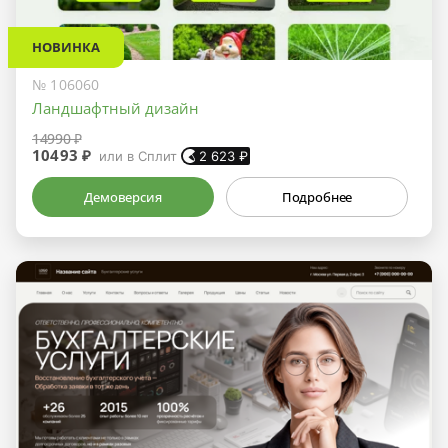
НОВИНКА
№ 106060
Ландшафтный дизайн
14990 ₽
10493 ₽
или в Сплит
2 623
₽
Демоверсия
Подробнее