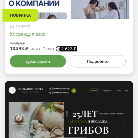
НОВИНКА
№ 106563
Коррекция веса
14990 ₽
10493 ₽
или в Сплит
2 623
₽
Демоверсия
Подробнее