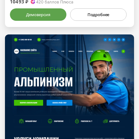
10493 ₽
420
баллов Плюса
Демоверсия
Подробнее