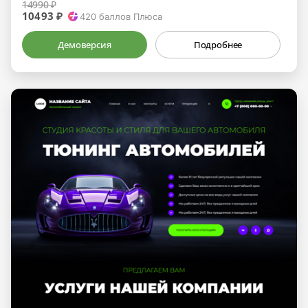
14990 ₽
10493 ₽
420
баллов Плюса
Демоверсия
Подробнее