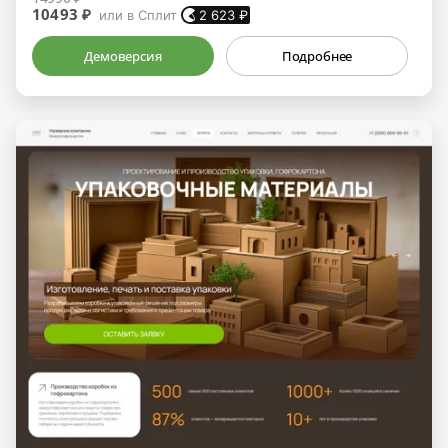
10493 ₽
или в Сплит
2 623
₽
Демоверсия
Подробнее