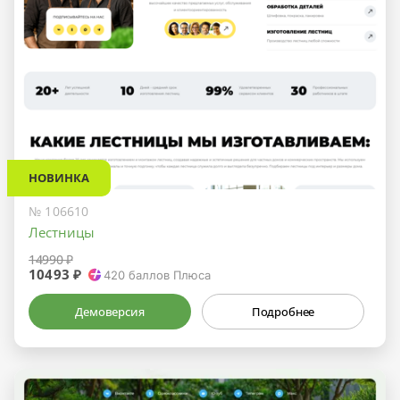
НОВИНКА
№ 106610
Лестницы
14990 ₽
10493 ₽
420
баллов Плюса
Демоверсия
Подробнее