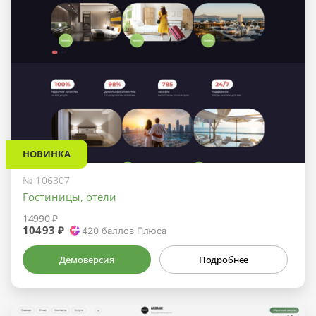
НОВИНКА
№ 106307
Гостиницы, отели
14990 ₽
10493 ₽
420
баллов Плюса
Демоверсия
Подробнее