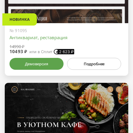
НОВИНКА
№ 91095
Антиквариат, реставрация
14990 ₽
10493 ₽
или в Сплит
2 623
₽
Демоверсия
Подробнее