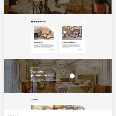
№ 65987