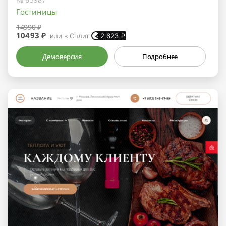
Гостиницы
14990 ₽
10493 ₽
или в Сплит
2 623
₽
Демоверсия
Подробнее