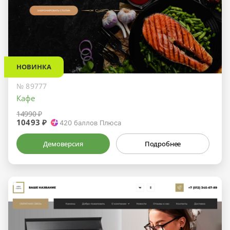
НОВИНКА
№ 89777
Кафе
14990 ₽
10493 ₽
420
баллов Плюса
Демоверсия
Подробнее