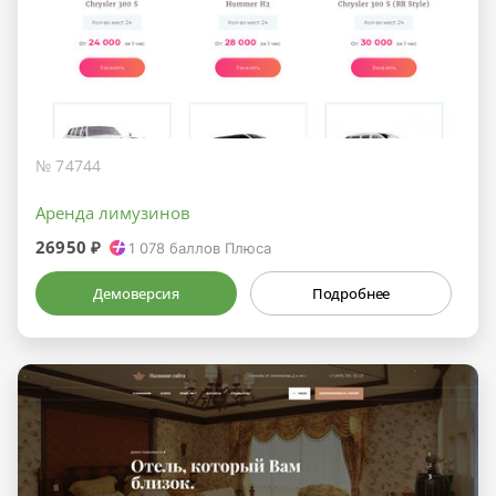
№ 74744
Аренда лимузинов
26950 ₽
1 078
баллов Плюса
Демоверсия
Подробнее