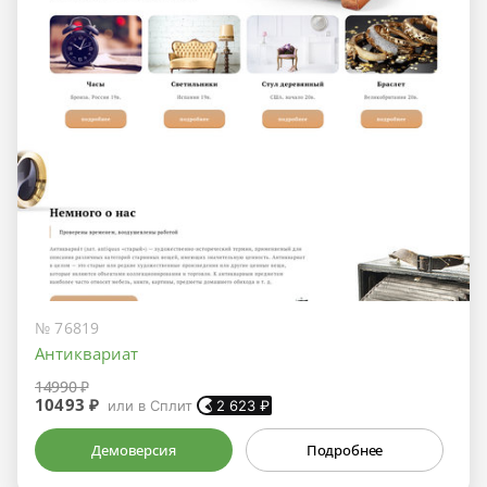
№ 76819
Антиквариат
14990 ₽
10493 ₽
или в Сплит
2 623
₽
Демоверсия
Подробнее