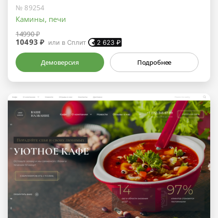
№ 89254
Камины, печи
14990 ₽
10493 ₽
или в Сплит
2 623
₽
Демоверсия
Подробнее