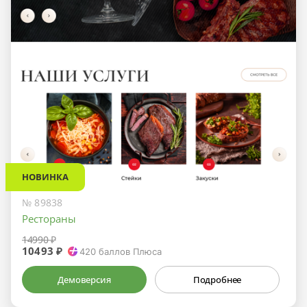
НОВИНКА
№ 89838
Рестораны
14990 ₽
10493 ₽
420
баллов Плюса
Демоверсия
Подробнее