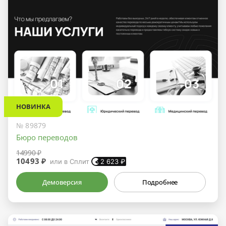
НОВИНКА
№ 89879
Бюро переводов
14990 ₽
10493 ₽
или в Сплит
2 623
₽
Демоверсия
Подробнее