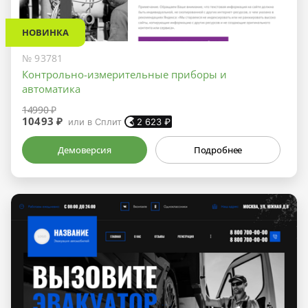
НОВИНКА
№ 93781
Контрольно-измерительные приборы и
автоматика
14990 ₽
10493 ₽
или в Сплит
2 623
₽
Демоверсия
Подробнее