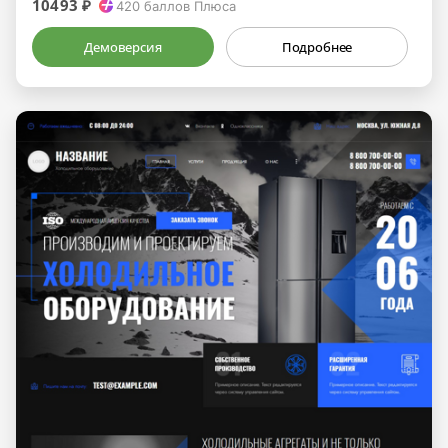
10493 ₽
420
баллов Плюса
Демоверсия
Подробнее