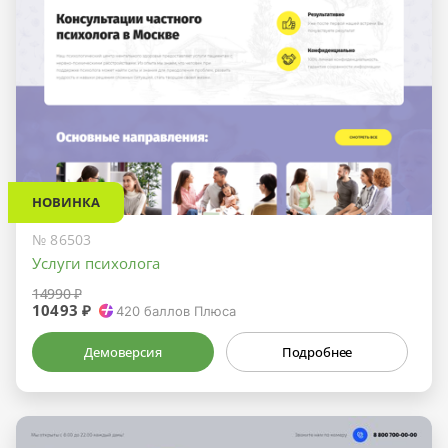
НОВИНКА
№ 86503
Услуги психолога
14990 ₽
10493 ₽
420
баллов Плюса
Демоверсия
Подробнее