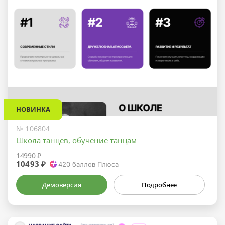
НОВИНКА
№ 106804
Школа танцев, обучение танцам
14990 ₽
10493 ₽
420
баллов Плюса
Демоверсия
Подробнее