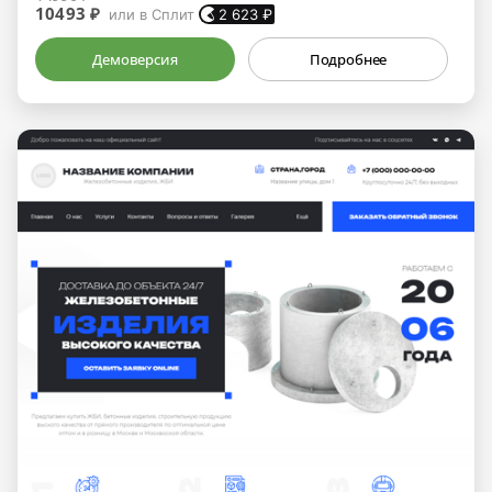
10493 ₽
или в Сплит
2 623
₽
Демоверсия
Подробнее