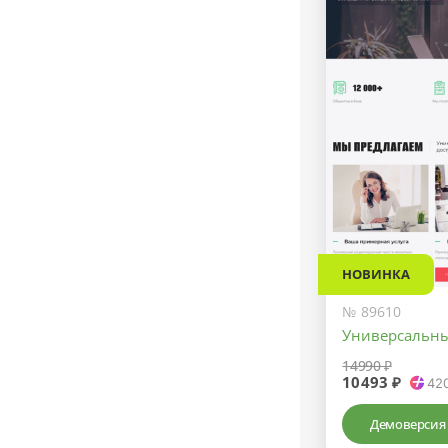
НОВИНКА
№ 89610
Универсальн
14990 ₽
10493 ₽
42
Демоверсия