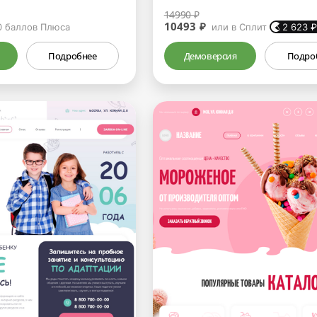
14990 ₽
10493 ₽
0
баллов Плюса
или в Сплит
2 623
Подробнее
Демоверсия
Подро