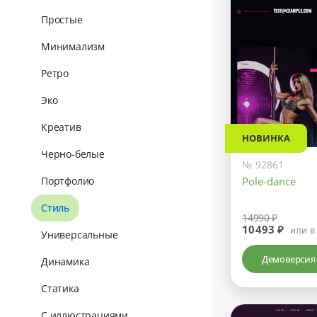
Простые
Минимализм
Ретро
Эко
Креатив
НОВИНКА
Черно-белые
№ 92861
Pole-dance
Портфолио
Стиль
14990 ₽
10493 ₽
или в
Универсальные
Демоверсия
Динамика
Статика
С иллюстрациями