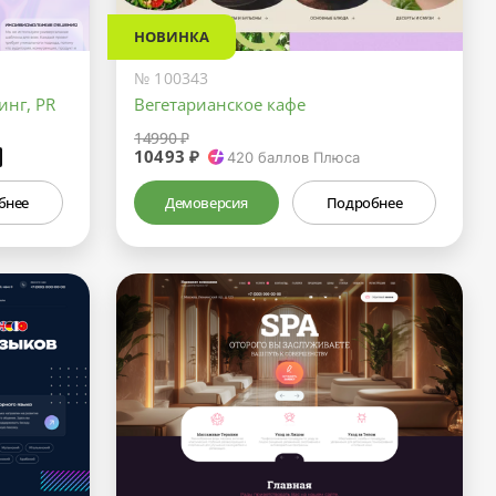
НОВИНКА
№ 100343
инг, PR
Вегетарианское кафе
14990 ₽
10493 ₽
₽
420
баллов Плюса
бнее
Демоверсия
Подробнее