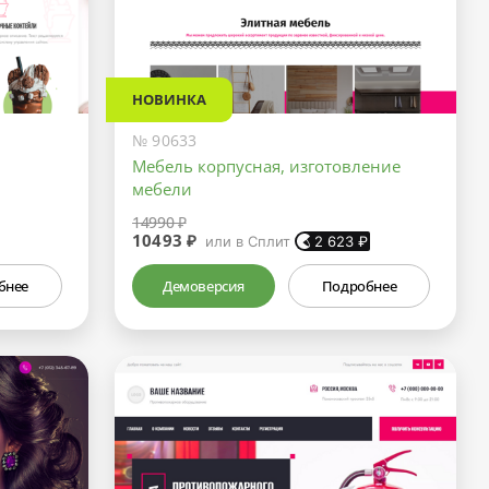
НОВИНКА
№ 90633
Мебель корпусная, изготовление
мебели
14990 ₽
10493 ₽
или в Сплит
2 623
₽
бнее
Демоверсия
Подробнее