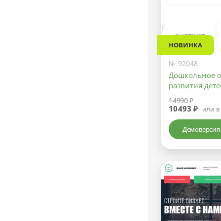
НОВИНКА
№ 92048
Дошкольное о
развития дет
14990 ₽
10493 ₽
или в
Демоверсия