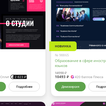
НОВИНКА
№ 98865
Образование в сфере иност
языков
14990 ₽
10493 ₽
 Сплит
2 623
₽
420
баллов Плюса
Подробнее
Демоверсия
Подро