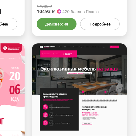
14990 ₽
10493 ₽
₽
420
баллов Плюса
бнее
Демоверсия
Подробнее