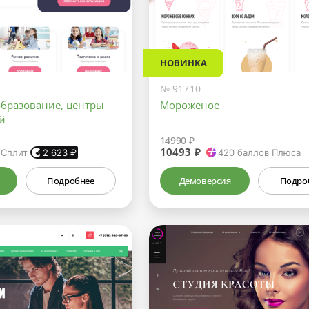
НОВИНКА
№ 91710
бразование, центры
Мороженое
ей
14990 ₽
10493 ₽
 Сплит
2 623
₽
420
баллов Плюса
Подробнее
Демоверсия
Подро