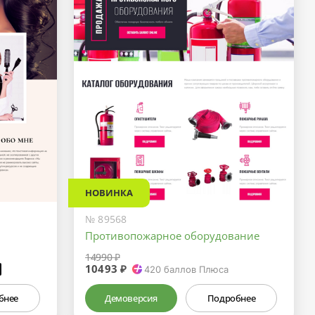
НОВИНКА
№ 89568
Противопожарное оборудование
14990 ₽
10493 ₽
₽
420
баллов Плюса
бнее
Демоверсия
Подробнее