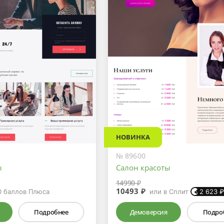
НОВИНКА
№ 89600
ы
Салон красоты
14990 ₽
10493 ₽
0
баллов Плюса
или в Сплит
2 623
Подробнее
Демоверсия
Подро