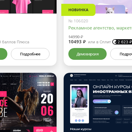
НОВИНКА
№ 106020
Рекламное агентство, маркет
14990 ₽
10493 ₽
0
баллов Плюса
или в Сплит
2 623
Подробнее
Демоверсия
Подро