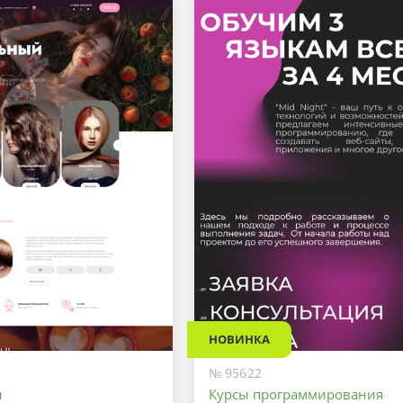
НОВИНКА
№ 95622
ы
Курсы программирования