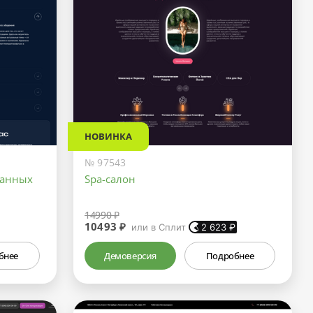
НОВИНКА
№ 97543
ранных
Spa-салон
14990 ₽
10493 ₽
или в Сплит
2 623
₽
бнее
Демоверсия
Подробнее