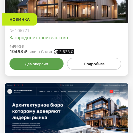
НОВИНКА
№ 106771
Загородное строительство
14990 ₽
10493 ₽
или в Сплит
2 623
₽
Демоверсия
Подробнее