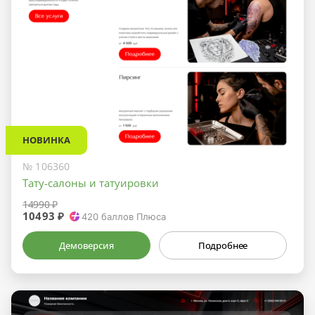
НОВИНКА
№ 106360
Тату-салоны и татуировки
14990 ₽
10493 ₽
420
баллов Плюса
Демоверсия
Подробнее