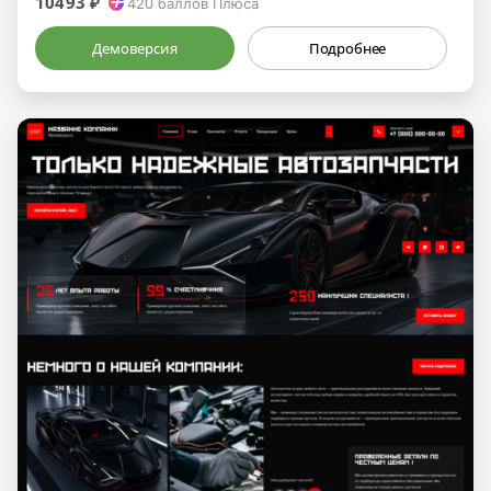
10493 ₽
420
баллов Плюса
Демоверсия
Подробнее