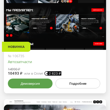
НОВИНКА
№ 106735
Автозапчасти
14990 ₽
10493 ₽
или в Сплит
2 623
₽
Демоверсия
Подробнее