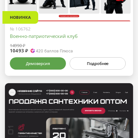
НОВИНКА
№ 106762
Военно-патриотический клуб
14990 ₽
10493 ₽
420
баллов Плюса
Демоверсия
Подробнее