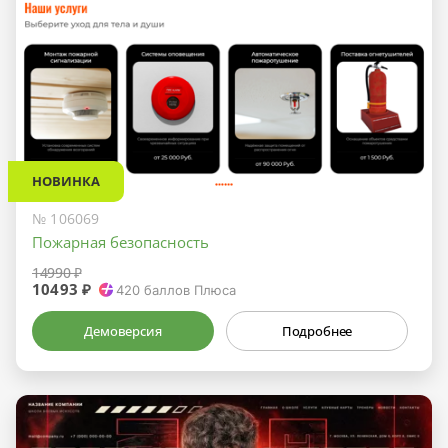
НОВИНКА
№ 106069
Пожарная безопасность
14990 ₽
10493 ₽
420
баллов Плюса
Демоверсия
Подробнее