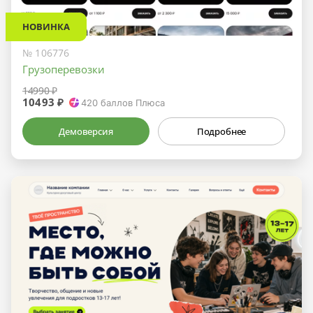
НОВИНКА
№ 106776
Грузоперевозки
14990 ₽
10493 ₽
420
баллов Плюса
Демоверсия
Подробнее