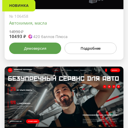
НОВИНКА
№ 106458
Автохимия, масла
14990 ₽
10493 ₽
420
баллов Плюса
Демоверсия
Подробнее