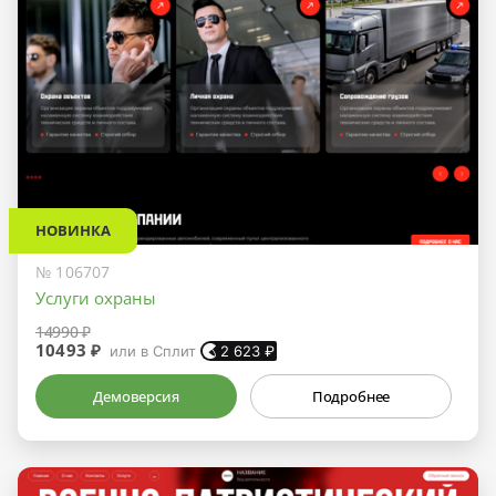
НОВИНКА
№ 106707
Услуги охраны
14990 ₽
10493 ₽
или в Сплит
2 623
₽
Демоверсия
Подробнее