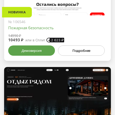
НОВИНКА
№ 106546
Пожарная безопасность
14990 ₽
10493 ₽
или в Сплит
2 623
₽
Демоверсия
Подробнее