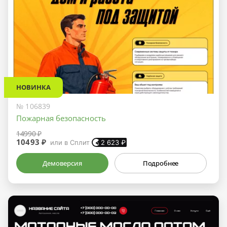
НОВИНКА
№ 106839
Пожарная безопасность
14990 ₽
10493 ₽
или в Сплит
2 623
₽
Демоверсия
Подробнее