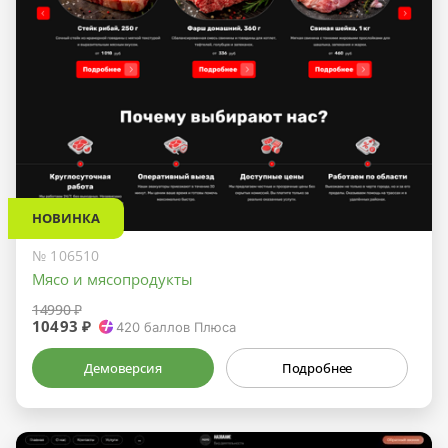
НОВИНКА
№ 106510
Мясо и мясопродукты
14990 ₽
10493 ₽
420
баллов Плюса
Демоверсия
Подробнее