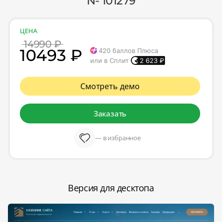
№ 101279
ЦЕНА
14990 ₽
10493 ₽
420
баллов Плюса
или в Сплит
2 623
₽
Смотреть демо
Заказать
— в избранное
Версия для десктопа