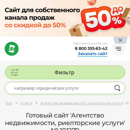
Работаем по всей России
8 800 555-63-42
Заказать сайт
Фильтр
Все
Услуги
Агентство недвижимости, риелторские услуги
№ 
Готовый сайт 'Агентство
недвижимости, риелторские услуги'