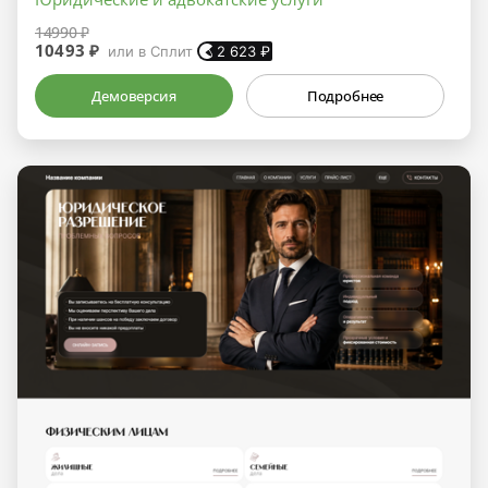
14990 ₽
10493 ₽
или в Сплит
2 623
₽
Демоверсия
Подробнее