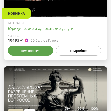
НОВИНКА
№ 104151
Юридические и адвокатские услуги
14990 ₽
10493 ₽
420
баллов Плюса
Демоверсия
Подробнее