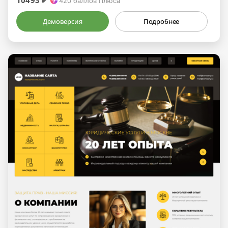
10493 ₽
420
баллов Плюса
Демоверсия
Подробнее