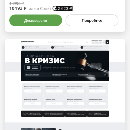
14990 ₽
10493 ₽
или в Сплит
2 623
₽
Демоверсия
Подробнее