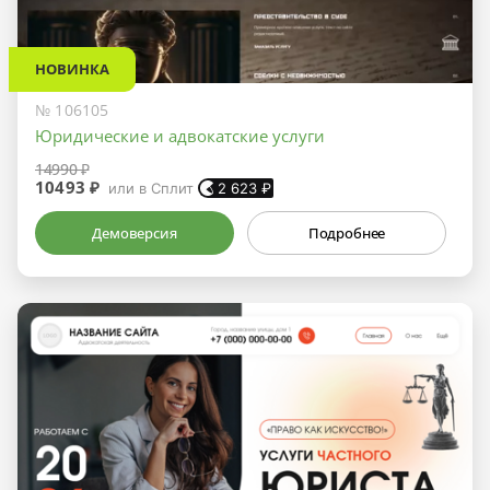
НОВИНКА
№ 106105
Юридические и адвокатские услуги
14990 ₽
10493 ₽
или в Сплит
2 623
₽
Демоверсия
Подробнее