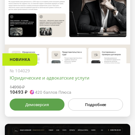
НОВИНКА
№ 104029
Юридические и адвокатские услуги
14990 ₽
10493 ₽
420
баллов Плюса
Демоверсия
Подробнее