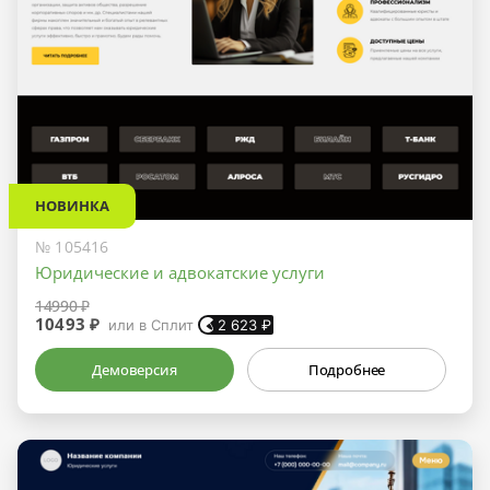
НОВИНКА
№ 105416
Юридические и адвокатские услуги
14990 ₽
10493 ₽
или в Сплит
2 623
₽
Демоверсия
Подробнее