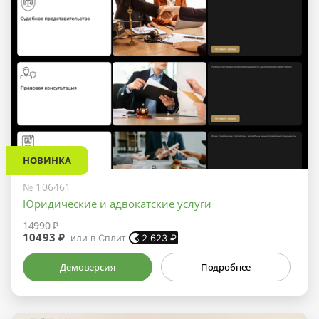
НОВИНКА
№ 106461
Юридические и адвокатские услуги
14990 ₽
10493 ₽
или в Сплит
2 623
₽
Демоверсия
Подробнее