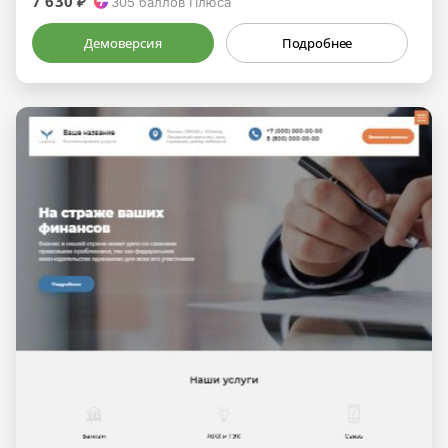
7 630 ₽
305
баллов Плюса
Демоверсия
Подробнее