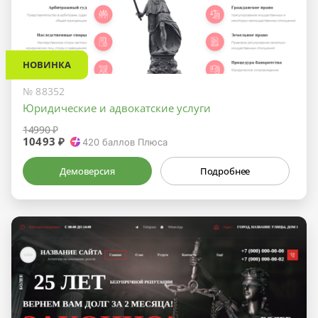
НОВИНКА
№ 88352
Юридические и адвокатские услуги
14990 ₽
10493 ₽
420
баллов Плюса
Демоверсия
Подробнее