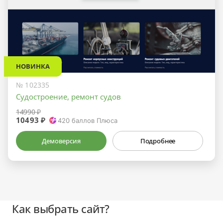
НОВИНКА
№ 102335
Судостроение, ремонт судов
14990 ₽
10493 ₽
420
баллов Плюса
Демоверсия
Подробнее
Как выбрать сайт?