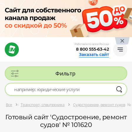
Работаем по всей России
8 800 555-63-42
Заказать сайт
Фильтр
Все
Транспорт, спецтехника
Судостроение, ремонт судов
№ 
Готовый сайт 'Судостроение, ремонт
судов' № 101620