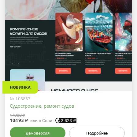
НОВИНКА
№ 103837
Судостроение, ремонт судов
14990 ₽
10493 ₽
или в Сплит
2 623
₽
Демоверсия
Подробнее