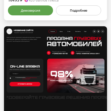
10493 ₽
420
баллов Плюса
Демоверсия
Подробнее