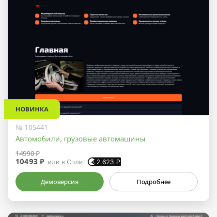
НОВИНКА
№ 105441
Автомобили, грузовые автомашины
14990 ₽
10493 ₽
или в Сплит
2 623
₽
Демоверсия
Подробнее