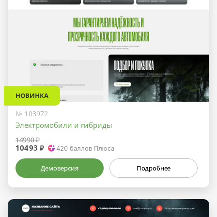
НОВИНКА
№ 103972
Электромобили и гибриды
14990 ₽
10493 ₽
420
баллов Плюса
Демоверсия
Подробнее