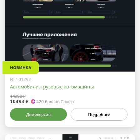
НОВИНКА
№ 101292
Автомобили, грузовые автомашины
14990 ₽
10493 ₽
420
баллов Плюса
Демоверсия
Подробнее