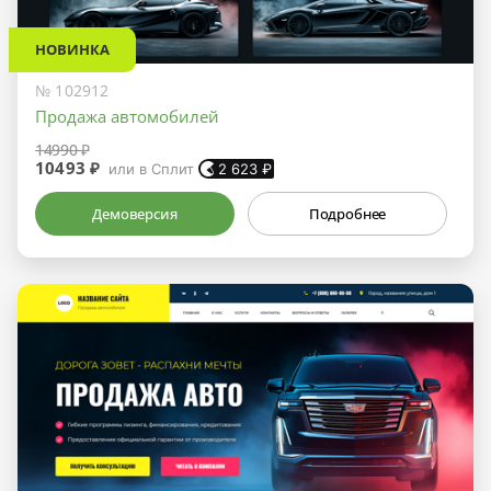
НОВИНКА
№ 102912
Продажа автомобилей
14990 ₽
10493 ₽
или в Сплит
2 623
₽
Демоверсия
Подробнее