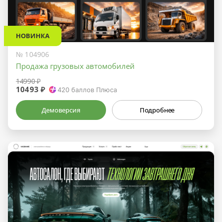
НОВИНКА
№ 104906
Продажа грузовых автомобилей
14990 ₽
10493 ₽
420
баллов Плюса
Демоверсия
Подробнее