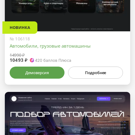
НОВИНКА
№ 106118
Автомобили, грузовые автомашины
14990 ₽
10493 ₽
420
баллов Плюса
Демоверсия
Подробнее