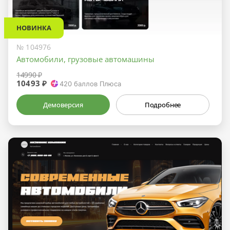
НОВИНКА
№ 104976
Автомобили, грузовые автомашины
14990 ₽
10493 ₽
420
баллов Плюса
Демоверсия
Подробнее