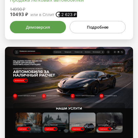
14990 ₽
10493 ₽
или в Сплит
2 623
₽
Демоверсия
Подробнее