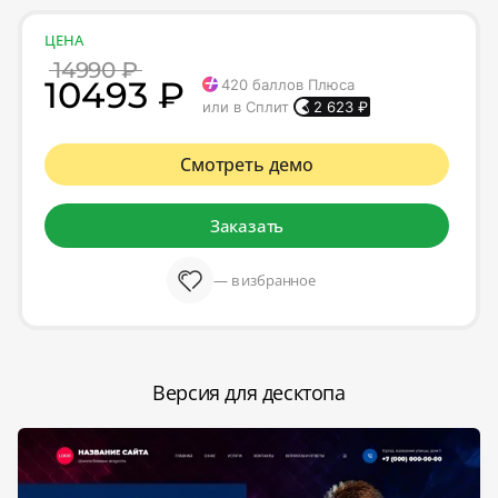
ЦЕНА
14990 ₽
10493 ₽
420
баллов Плюса
или в Сплит
2 623
₽
Смотреть демо
Заказать
— в избранное
Версия для десктопа