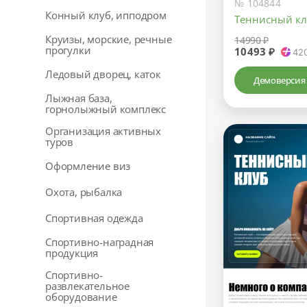
№ 104844
Конный клуб, ипподром
Теннисный кл
Круизы, морские, речные
14990 ₽
прогулки
10493 ₽
42
Ледовый дворец, каток
Демоверсия
Лыжная база,
горнолыжный комплекс
Организация активных
туров
Оформление виз
Охота, рыбалка
Спортивная одежда
Спортивно-наградная
продукция
Спортивно-
развлекательное
оборудование