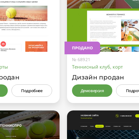
ПРОДАНО
№ 68921
рты
Теннисный клуб, корт
родан
Дизайн продан
Подробнее
Демоверсия
Подро