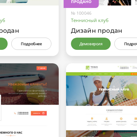
ПРОДАНО
№ 100046
уб
Теннисный клуб
родан
Дизайн продан
Подробнее
Демоверсия
Подро