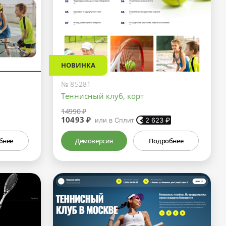
НОВИНКА
№ 85281
Теннисный клуб, корт
14990 ₽
10493 ₽
или в Сплит
2 623
₽
бнее
Демоверсия
Подробнее