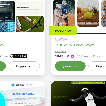
НОВИНКА
№ 97601
уб
Теннисный клуб, корт
14990 ₽
10493 ₽
 Сплит
2 623
₽
420
баллов Плюса
Подробнее
Демоверсия
Подро