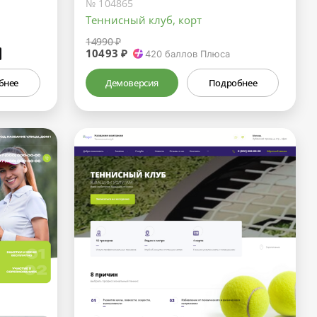
№ 104865
Теннисный клуб, корт
14990 ₽
10493 ₽
₽
420
баллов Плюса
бнее
Демоверсия
Подробнее