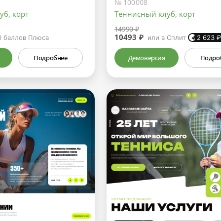
№ 100008
уб, корт
Теннисный клуб, корт
14990 ₽
10493 ₽
0
баллов Плюса
или в Сплит
2 623
Подробнее
Демоверсия
Подро