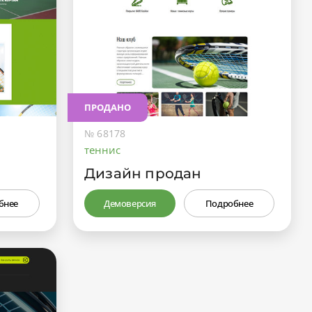
ПРОДАНО
№ 68178
теннис
Дизайн продан
бнее
Демоверсия
Подробнее