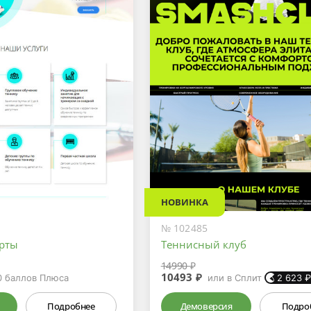
НОВИНКА
№ 102485
рты
Теннисный клуб
14990 ₽
10493 ₽
0
баллов Плюса
или в Сплит
2 623
Подробнее
Демоверсия
Подро