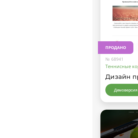
ПРОДАНО
№ 68941
Теннисные ко
Дизайн п
Демоверсия