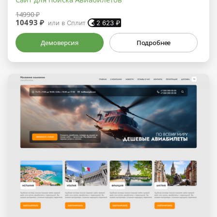
14990 ₽
10493 ₽
или в Сплит
2 623
₽
Демоверсия
Подробнее