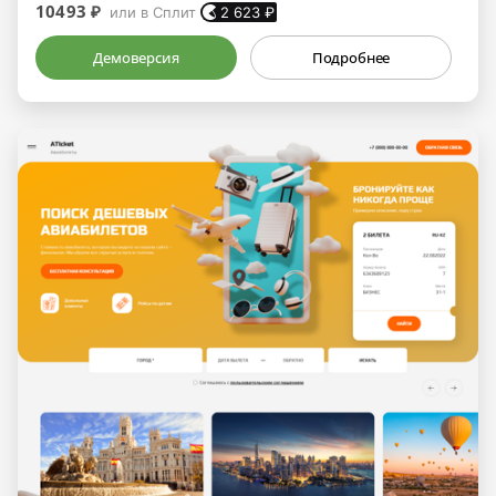
10493 ₽
или в Сплит
2 623
₽
Демоверсия
Подробнее