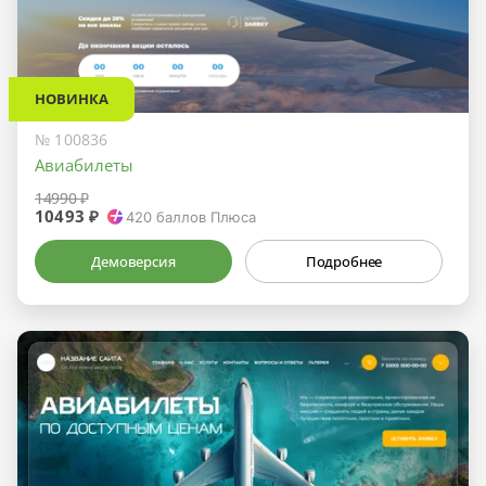
НОВИНКА
№ 100836
Авиабилеты
14990 ₽
10493 ₽
420
баллов Плюса
Демоверсия
Подробнее