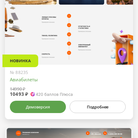
НОВИНКА
№ 88235
Авиабилеты
14990 ₽
10493 ₽
420
баллов Плюса
Демоверсия
Подробнее