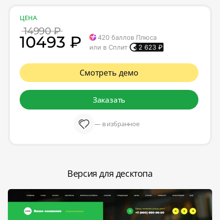
ЦЕНА
14990 ₽
10493 ₽
420
баллов Плюса
или в Сплит
2 623
₽
Смотреть демо
Заказать
— в избранное
Версия для десктопа