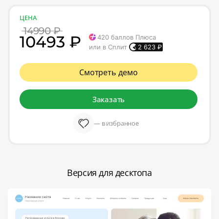
ЦЕНА
14990 ₽
10493 ₽
420
баллов Плюса
или в Сплит
2 623
₽
Смотреть демо
Заказать
— в избранное
Версия для десктопа