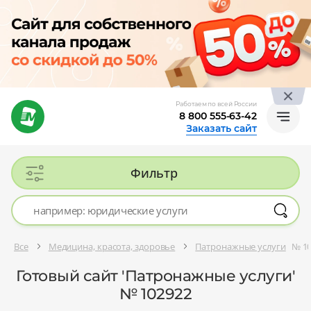
Работаем по всей России
8 800 555-63-42
Заказать сайт
Фильтр
Все
Медицина, красота, здоровье
Патронажные услуги
№ 1
Готовый сайт 'Патронажные услуги'
№ 102922