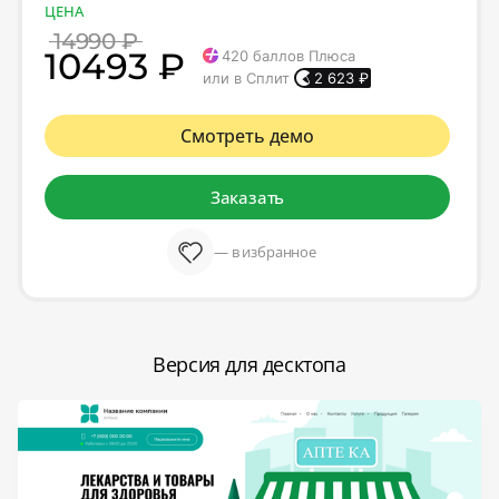
ЦЕНА
14990 ₽
10493 ₽
420
баллов Плюса
или в Сплит
2 623
₽
Смотреть демо
Заказать
— в избранное
Версия для десктопа