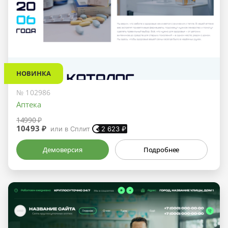
НОВИНКА
№ 102986
Аптека
14990 ₽
10493 ₽
или в Сплит
2 623
₽
Демоверсия
Подробнее