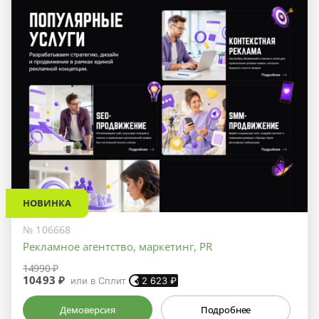
НОВИНКА
№ 106668
Рекламное агентство, маркетинг, PR
14990 ₽
10493 ₽
или в Сплит
2 623
₽
Демоверсия
Подробнее