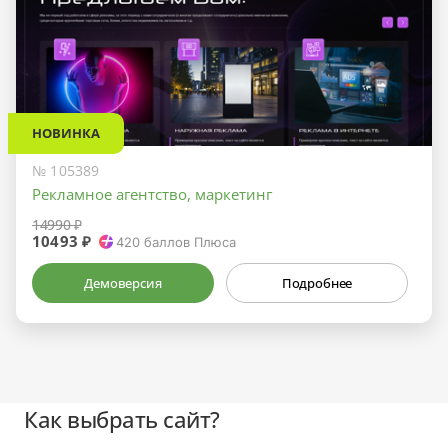
НОВИНКА
№ 105389
Рекламное агентство, маркетинг
14990 ₽
10493 ₽
420
баллов Плюса
Демоверсия
Подробнее
Как выбрать сайт?