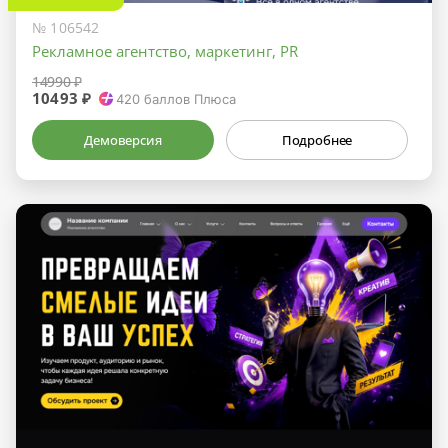
№ 106542
Рекламное агентство, маркетинг, PR
14990 ₽
10493 ₽
420
баллов Плюса
Демоверсия
Подробнее