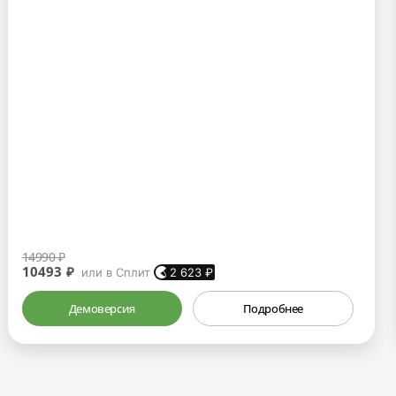
14990 ₽
10493 ₽
или в Сплит
2 623
₽
Демоверсия
Подробнее