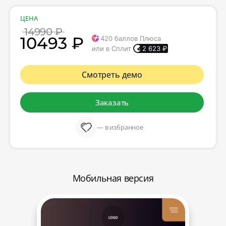
ЦЕНА
14990 ₽
10493 ₽
420
баллов Плюса
или в Сплит
2 623
₽
Смотреть демо
Заказать
— в избранное
Мобильная версия