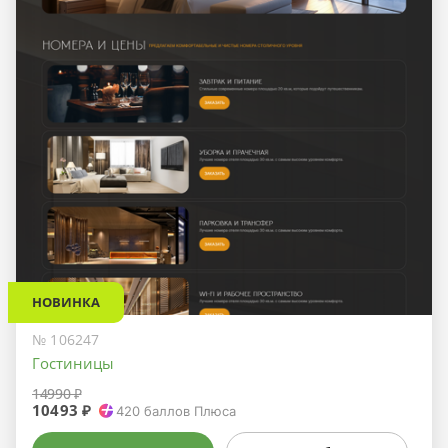
НОВИНКА
№ 106247
Гостиницы
14990 ₽
10493 ₽
420
баллов Плюса