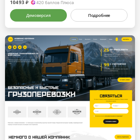
10493 ₽
420
баллов Плюса
Демоверсия
Подробнее