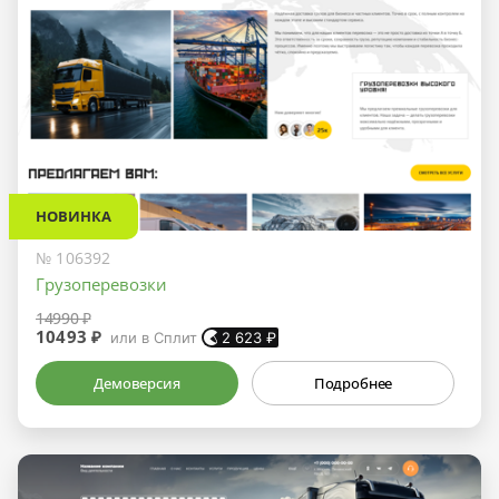
НОВИНКА
№ 106392
Грузоперевозки
14990 ₽
10493 ₽
или в Сплит
2 623
₽
Демоверсия
Подробнее