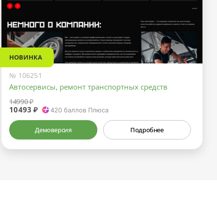
НОВИНКА
№ 106251
Автосервисы, ремонт транспортных средств
14990 ₽
10493 ₽
420
баллов Плюса
Демоверсия
Подробнее