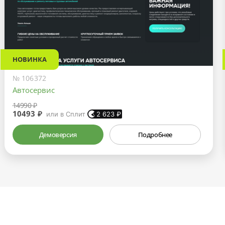
НОВИНКА
№ 106372
Автосервис
14990 ₽
10493 ₽
или в Сплит
2 623
₽
Демоверсия
Подробнее