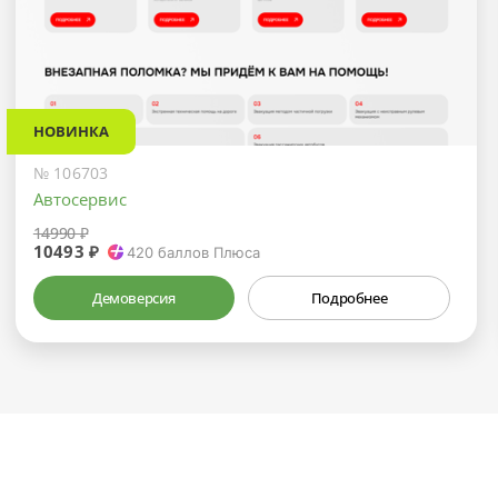
НОВИНКА
№ 106703
Автосервис
14990 ₽
10493 ₽
420
баллов Плюса
Демоверсия
Подробнее