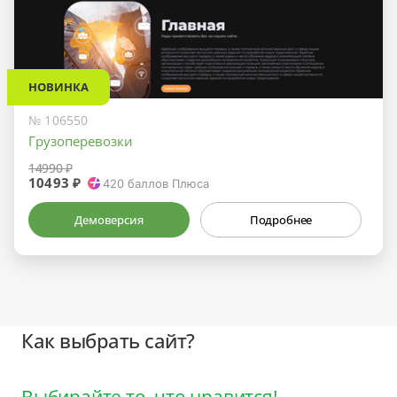
НОВИНКА
№ 106550
Грузоперевозки
14990 ₽
10493 ₽
420
баллов Плюса
Демоверсия
Подробнее
Как выбрать сайт?
Выбирайте то, что нравится!