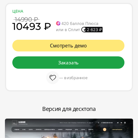
ЦЕНА
14990 ₽
10493 ₽
420
баллов Плюса
или в Сплит
2 623
₽
Смотреть демо
Заказать
— в избранное
Версия для десктопа